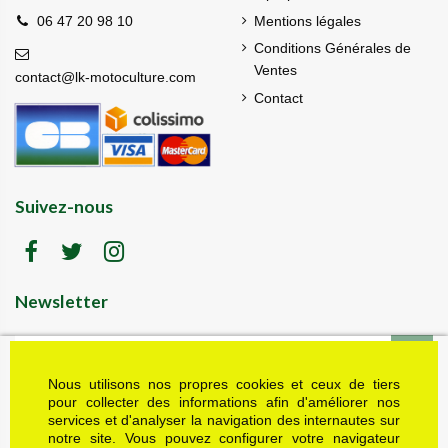
Mentions légales
06 47 20 98 10
Conditions Générales de
Ventes
contact@lk-motoculture.com
Contact
Suivez-nous
Newsletter
Nous utilisons nos propres cookies et ceux de tiers
LK motoculture vous offre 5% en cadeau de
bienvenue (code de réduction reçu dans le mail
pour collecter des informations afin d'améliorer nos
de confirmation envoyé à l'adresse email fournie).
services et d'analyser la navigation des internautes sur
Vous pouvez vous désinscrire à tout moment.
notre site. Vous pouvez configurer votre navigateur
Plus d'informations dans nos mentions légales