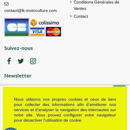
Conditions Générales de
Ventes
contact@lk-motoculture.com
Contact
Suivez-nous
Newsletter
Nous utilisons nos propres cookies et ceux de tiers
LK motoculture vous offre 5% en cadeau de
bienvenue (code de réduction reçu dans le mail
pour collecter des informations afin d'améliorer nos
de confirmation envoyé à l'adresse email fournie).
services et d'analyser la navigation des internautes sur
Vous pouvez vous désinscrire à tout moment.
notre site. Vous pouvez configurer votre navigateur
Plus d'informations dans nos mentions légales
pour désactiver l'utilisation de cookie.
J'accepte les conditions générales et la politique de confidentialité