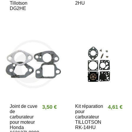
Tillotson
2HU
DG2HE
Joint de cuve
Kit réparation
3,50 €
4,61 €
de
pour
carburateur
carburateur
pour moteur
TILLOTSON
Honda
RK-14HU