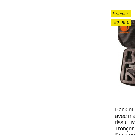
Promo !
-80,00 €
Pack out
avec mal
tissu - M
Tronçon