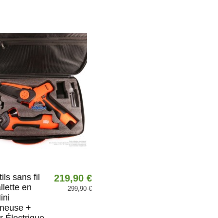
ils sans fil
219,90 €
lette en
299,90 €
ini
neuse +