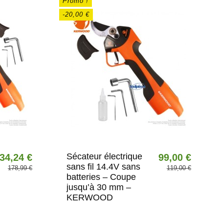
Promo !
-20,00 €
Sécateur électrique
34,24 €
99,00 €
sans fil 14.4V sans
178,99 €
119,00 €
batteries – Coupe
jusqu’à 30 mm –
KERWOOD