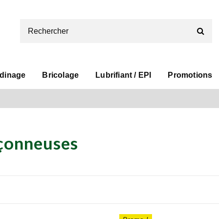
rdinage
Bricolage
Lubrifiant / EPI
Promotions
çonneuses