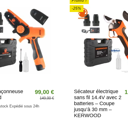
Promo !
-25%
onçonneuse
Sécateur électrique
99,00 €
1
d
sans fil 14.4V avec 2
149,00 €
batteries – Coupe
 stock Expédié sous 24h
jusqu’à 30 mm –
KERWOOD