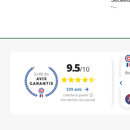
Sécateu
-...