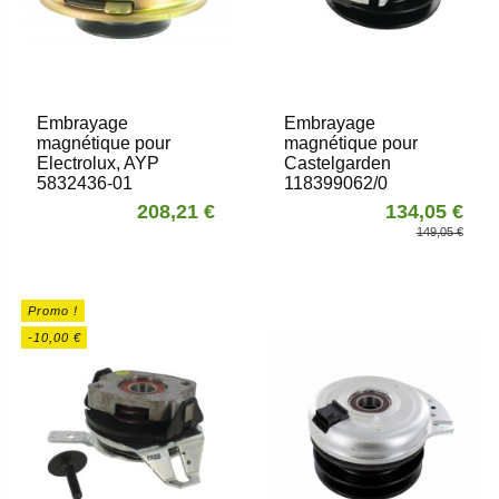
Embrayage
Embrayage
magnétique pour
magnétique pour
Electrolux, AYP
Castelgarden
5832436-01
118399062/0
208,21 €
134,05 €
149,05 €
Promo !
-10,00 €