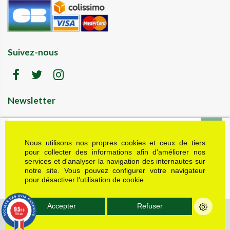
Suivez-nous
Newsletter
Nous utilisons nos propres cookies et ceux de tiers
LK motoculture vous offre 5% en cadeau de
bienvenue (code de réduction reçu dans le mail
pour collecter des informations afin d'améliorer nos
de confirmation envoyé à l'adresse email fournie).
services et d'analyser la navigation des internautes sur
Vous pouvez vous désinscrire à tout moment.
notre site. Vous pouvez configurer votre navigateur
Plus d'informations dans nos mentions légales
pour désactiver l'utilisation de cookie.
J'accepte les conditions générales et la politique de confidentialité
Accepter
Refuser
9.5
© Tous droits réservés - LK Motoculture - 2022 - Réalisations : Multimed
/10
339 avis
Solutions