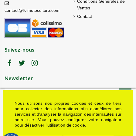
Conditions Générales de
Ventes
contact@lk-motoculture.com
Contact
Suivez-nous
Newsletter
Nous utilisons nos propres cookies et ceux de tiers
LK motoculture vous offre 5% en cadeau de
bienvenue (code de réduction reçu dans le mail
pour collecter des informations afin d'améliorer nos
de confirmation envoyé à l'adresse email fournie).
services et d'analyser la navigation des internautes sur
Vous pouvez vous désinscrire à tout moment.
notre site. Vous pouvez configurer votre navigateur
Plus d'informations dans nos mentions légales
pour désactiver l'utilisation de cookie.
J'accepte les conditions générales et la politique de confidentialité