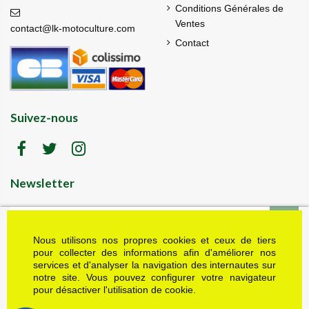
Conditions Générales de
Ventes
contact@lk-motoculture.com
Contact
Suivez-nous
Newsletter
Nous utilisons nos propres cookies et ceux de tiers
LK motoculture vous offre 5% en cadeau de
bienvenue (code de réduction reçu dans le mail
pour collecter des informations afin d'améliorer nos
de confirmation envoyé à l'adresse email fournie).
services et d'analyser la navigation des internautes sur
Vous pouvez vous désinscrire à tout moment.
notre site. Vous pouvez configurer votre navigateur
Plus d'informations dans nos mentions légales
pour désactiver l'utilisation de cookie.
J'accepte les conditions générales et la politique de confidentialité