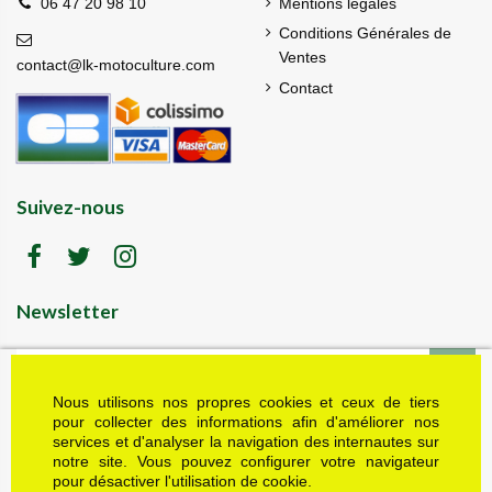
Mentions légales
06 47 20 98 10
Conditions Générales de
Ventes
contact@lk-motoculture.com
Contact
Suivez-nous
Newsletter
Nous utilisons nos propres cookies et ceux de tiers
LK motoculture vous offre 5% en cadeau de
bienvenue (code de réduction reçu dans le mail
pour collecter des informations afin d'améliorer nos
de confirmation envoyé à l'adresse email fournie).
services et d'analyser la navigation des internautes sur
Vous pouvez vous désinscrire à tout moment.
notre site. Vous pouvez configurer votre navigateur
Plus d'informations dans nos mentions légales
pour désactiver l'utilisation de cookie.
J'accepte les conditions générales et la politique de confidentialité