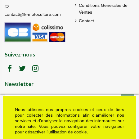
Conditions Générales de
Ventes
contact@lk-motoculture.com
Contact
Suivez-nous
Newsletter
Nous utilisons nos propres cookies et ceux de tiers
LK motoculture vous offre 5% en cadeau de
bienvenue (code de réduction reçu dans le mail
pour collecter des informations afin d'améliorer nos
de confirmation envoyé à l'adresse email fournie).
services et d'analyser la navigation des internautes sur
Vous pouvez vous désinscrire à tout moment.
notre site. Vous pouvez configurer votre navigateur
Plus d'informations dans nos mentions légales
pour désactiver l'utilisation de cookie.
J'accepte les conditions générales et la politique de confidentialité