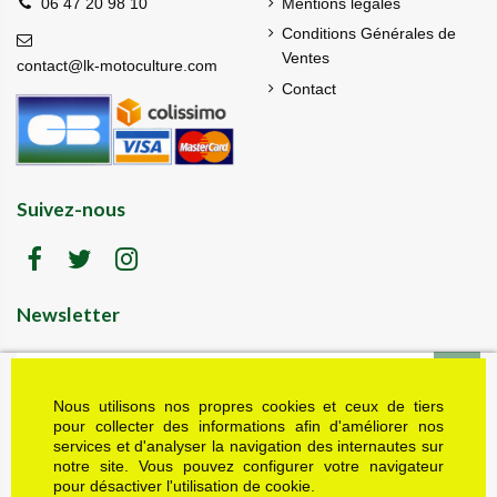
Mentions légales
06 47 20 98 10
Conditions Générales de
Ventes
contact@lk-motoculture.com
Contact
Suivez-nous
Newsletter
Nous utilisons nos propres cookies et ceux de tiers
LK motoculture vous offre 5% en cadeau de
bienvenue (code de réduction reçu dans le mail
pour collecter des informations afin d'améliorer nos
de confirmation envoyé à l'adresse email fournie).
services et d'analyser la navigation des internautes sur
Vous pouvez vous désinscrire à tout moment.
notre site. Vous pouvez configurer votre navigateur
Plus d'informations dans nos mentions légales
pour désactiver l'utilisation de cookie.
J'accepte les conditions générales et la politique de confidentialité