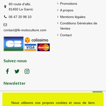
Promotions
60 route d'albi,
81450 Le Garric
A propos
Mentions légales
06 47 20 98 10
Conditions Générales de
Ventes
contact@lk-motoculture.com
Contact
Suivez-nous
Newsletter
Nous utilisons nos propres cookies et ceux de tiers
LK motoculture vous offre 5% en cadeau de