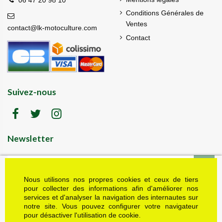
Conditions Générales de
Ventes
contact@lk-motoculture.com
Contact
Suivez-nous
Newsletter
Nous utilisons nos propres cookies et ceux de tiers
LK motoculture vous offre 5% en cadeau de
bienvenue (code de réduction reçu dans le mail
pour collecter des informations afin d'améliorer nos
de confirmation envoyé à l'adresse email fournie).
services et d'analyser la navigation des internautes sur
Vous pouvez vous désinscrire à tout moment.
notre site. Vous pouvez configurer votre navigateur
Plus d'informations dans nos mentions légales
pour désactiver l'utilisation de cookie.
J'accepte les conditions générales et la politique de confidentialité