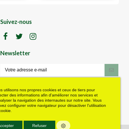
Suivez-nous
Newsletter
LK motoculture vous offre 5% en cadeau
de bienvenue (code de réduction reçu
dans le mail de confirmation envoyé à
s utilisons nos propres cookies et ceux de tiers pour
l'adresse email fournie). Vous pouvez
lecter des informations afin d'améliorer nos services et
vous désinscrire à tout moment. Plus
nalyser la navigation des internautes sur notre site. Vous
d'informations dans nos mentions légales
vez configurer votre navigateur pour désactiver l'utilisation
J'accepte les conditions générales et la politique de confidentialité
cookie.
ccepter
Refuser