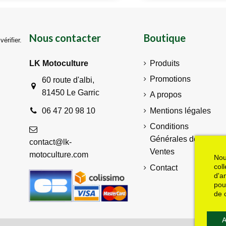
Nous contacter
Boutique
vérifier
.
LK Motoculture
Produits
Promotions
60 route d'albi,
81450 Le Garric
A propos
Mentions légales
06 47 20 98 10
Conditions
Générales de
contact@lk-
Ventes
motoculture.com
Nou
col
Contact
d'a
pou
de 
A