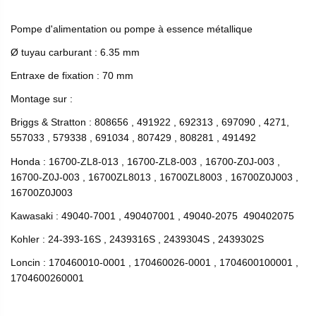
Pompe d'alimentation ou pompe à essence métallique
Ø tuyau carburant : 6.35 mm
Entraxe de fixation : 70 mm
Montage sur :
Briggs & Stratton : 808656 , 491922 , 692313 , 697090 , 4271,
557033 , 579338 , 691034 , 807429 , 808281 , 491492
Honda : 16700-ZL8-013 , 16700-ZL8-003 , 16700-Z0J-003 ,
16700-Z0J-003 , 16700ZL8013 , 16700ZL8003 , 16700Z0J003 ,
16700Z0J003
Kawasaki : 49040-7001 , 490407001 , 49040-2075 490402075
Kohler : 24-393-16S , 2439316S , 2439304S , 2439302S
Loncin : 170460010-0001 , 170460026-0001 , 1704600100001 ,
1704600260001