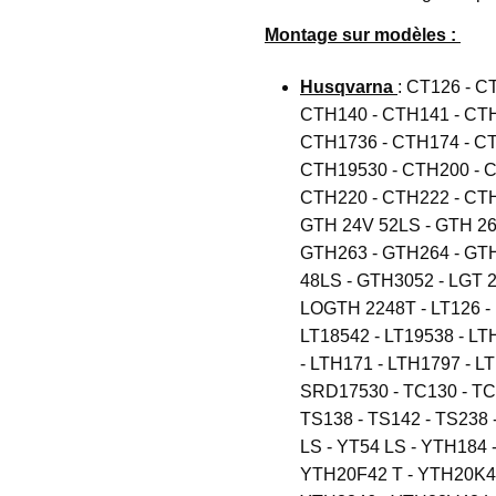
Montage sur modèles :
Husqvarna
: CT126 - C
CTH140 - CTH141 - CTH
CTH1736 - CTH174 - CT
CTH19530 - CTH200 - C
CTH220 - CTH222 - CTH
GTH 24V 52LS - GTH 26
GTH263 - GTH264 - GT
48LS - GTH3052 - LGT 
LOGTH 2248T - LT126 - L
LT18542 - LT19538 - LT
- LTH171 - LTH1797 - L
SRD17530 - TC130 - TC1
TS138 - TS142 - TS238 
LS - YT54 LS - YTH184 
YTH20F42 T - YTH20K46