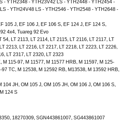
 - YTH2348 - YTH23V42 LS - YTH2448 - YTH2454 -
S - YTH24V48 LS - YTH2546 - YTH2548 - YTH2648 -
EF 105 J, EF 106 J, EF 106 S, EF 124 J, EF 124 S,
92 4x4, Tuareg 92 Evo
T 54, LT 2113, LT 2114, LT 2115, LT 2116, LT 2117, LT
LT 2213, LT 2216, LT 2217, LT 2218, LT 2223, LT 2226,
16, LT 2317, LT 2320, LT 2323
X, M 115-97, M 11577, M 11577 HRB, M 11597, M 125-
25-97 TC, M 12538, M 12592 RB, M13538, M 13592 HRB,
M 104 JH, OM 105 J, OM 105 JH, OM 106 J, OM 106 S,
OM 124 S
93350, 18270309, SGN443861007, SG443861007