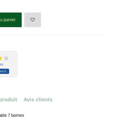
au panier
is
AVIS
 produit
Avis clients
able 7 bornes