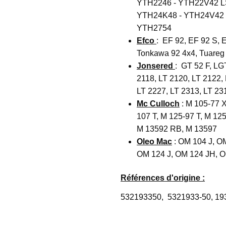
YTH2246 - YTH22V42 LS
YTH24K48 - YTH24V42 L
YTH2754
Efco
: EF 92, EF 92 S, 
Tonkawa 92 4x4, Tuareg 
Jonsered
: GT 52 F, LG
2118, LT 2120, LT 2122, 
LT 2227, LT 2313, LT 23
Mc
Culloch
: M 105-77 
107 T, M 125-97 T, M 1
M 13592 RB, M 13597
Oleo Mac
: OM 104 J, O
OM 124 J, OM 124 JH, 
Références d'origine :
532193350, 5321933-50, 1