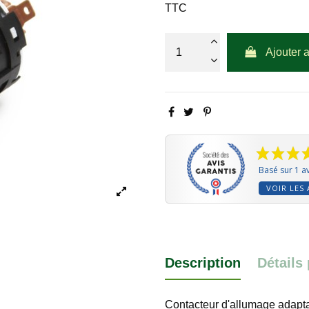
TTC
Ajouter 
Basé sur 1 av
VOIR LES 
Description
Détails
Contacteur d'allumage adapt