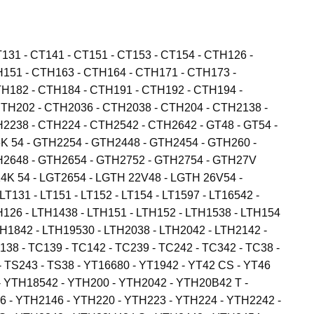
T131 - CT141 - CT151 - CT153 - CT154 - CTH126 -
151 - CTH163 - CTH164 - CTH171 - CTH173 -
H182 - CTH184 - CTH191 - CTH192 - CTH194 -
TH202 - CTH2036 - CTH2038 - CTH204 - CTH2138 -
2238 - CTH224 - CTH2542 - CTH2642 - GT48 - GT54 -
K 54 - GTH2254 - GTH2448 - GTH2454 - GTH260 -
H2648 - GTH2654 - GTH2752 - GTH2754 - GTH27V
24K 54 - LGT2654 - LGTH 22V48 - LGTH 26V54 -
T131 - LT151 - LT152 - LT154 - LT1597 - LT16542 -
H126 - LTH1438 - LTH151 - LTH152 - LTH1538 - LTH154
TH1842 - LTH19530 - LTH2038 - LTH2042 - LTH2142 -
38 - TC139 - TC142 - TC239 - TC242 - TC342 - TC38 -
- TS243 - TS38 - YT16680 - YT1942 - YT42 CS - YT46
- YTH18542 - YTH200 - YTH2042 - YTH20B42 T -
 - YTH2146 - YTH220 - YTH223 - YTH224 - YTH2242 -