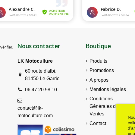
Nous contacter
Boutique
vérifier
.
LK Motoculture
Produits
Promotions
60 route d'albi,
81450 Le Garric
A propos
Mentions légales
06 47 20 98 10
Conditions
Générales de
contact@lk-
Ventes
motoculture.com
Nou
col
Contact
d'a
pou