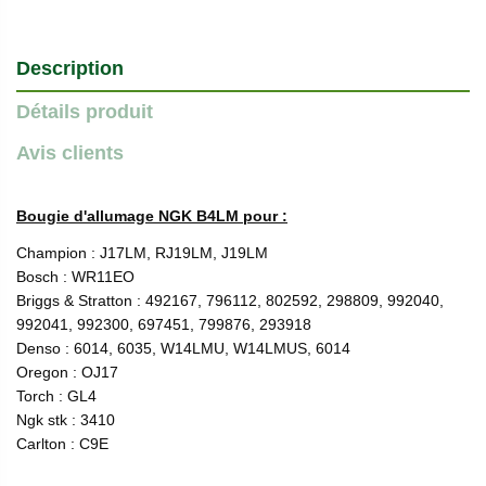
Description
Détails produit
Avis clients
Bougie d'allumage NGK B4LM pour :
Champion : J17LM, RJ19LM, J19LM
Bosch : WR11EO
Briggs & Stratton : 492167, 796112, 802592, 298809, 992040,
992041, 992300, 697451, 799876, 293918
Denso : 6014, 6035, W14LMU, W14LMUS, 6014
Oregon : OJ17
Torch : GL4
Ngk stk : 3410
Carlton : C9E