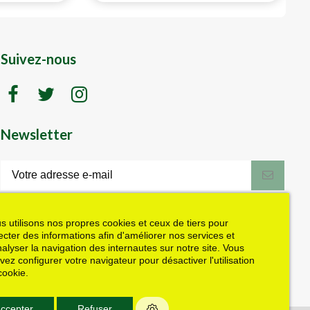
Suivez-nous
Newsletter
LK motoculture vous offre 5% en cadeau
de bienvenue (code de réduction reçu
dans le mail de confirmation envoyé à
s utilisons nos propres cookies et ceux de tiers pour
l'adresse email fournie). Vous pouvez
lecter des informations afin d'améliorer nos services et
vous désinscrire à tout moment. Plus
nalyser la navigation des internautes sur notre site. Vous
d'informations dans nos mentions légales
vez configurer votre navigateur pour désactiver l'utilisation
J'accepte les conditions générales et la politique de confidentialité
cookie.
ccepter
Refuser