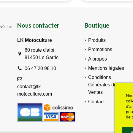
Nous contacter
Boutique
vérifier
.
LK Motoculture
Produits
Promotions
60 route d'albi,
81450 Le Garric
A propos
Mentions légales
06 47 20 98 10
Conditions
Générales de
contact@lk-
Ventes
motoculture.com
Nou
col
Contact
d'a
pou
de 
A