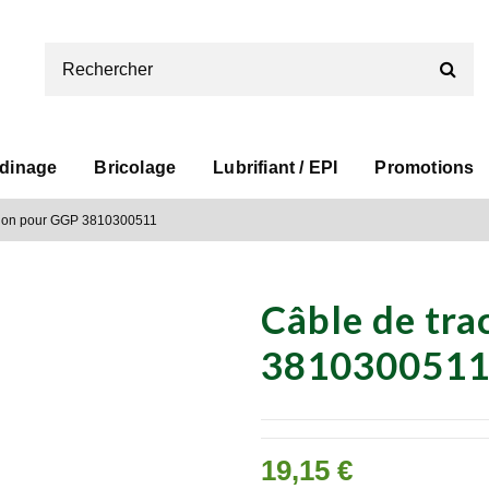
rdinage
Bricolage
Lubrifiant / EPI
Promotions
tion pour GGP 3810300511
Câble de tra
381030051
19,15 €