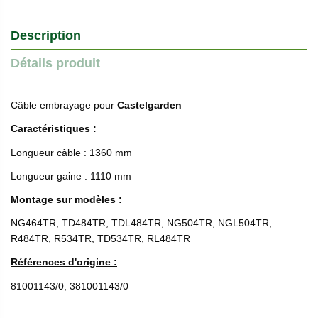
Description
Détails produit
Câble embrayage pour
Castelgarden
Caractéristiques :
Longueur câble : 1360 mm
Longueur gaine : 1110 mm
Montage sur modèles :
NG464TR, TD484TR, TDL484TR, NG504TR, NGL504TR,
R484TR, R534TR, TD534TR, RL484TR
Références d'origine :
81001143/0, 381001143/0