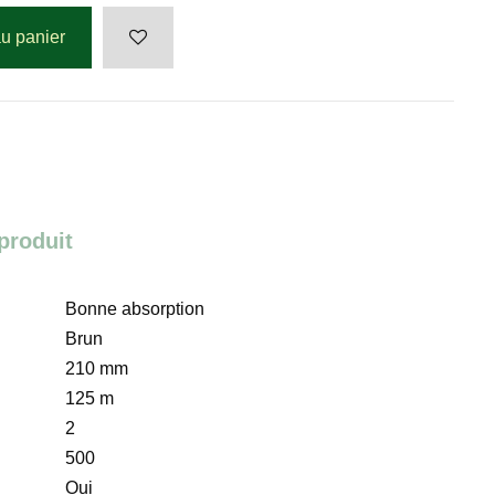
au panier
 produit
Bonne absorption
Brun
210 mm
125 m
2
500
Oui