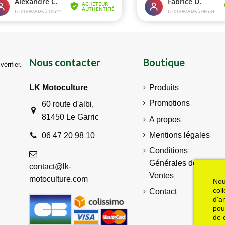
Nous contacter
Boutique
vérifier
.
LK Motoculture
Produits
Promotions
60 route d'albi,
81450 Le Garric
A propos
Mentions légales
06 47 20 98 10
Conditions
Générales de
contact@lk-
Ventes
motoculture.com
Nou
col
Contact
d'a
pou
de 