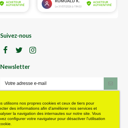
Suivez-nous
Newsletter
LK motoculture vous offre 5% en cadeau
de bienvenue (code de réduction reçu
dans le mail de confirmation envoyé à
s utilisons nos propres cookies et ceux de tiers pour
l'adresse email fournie). Vous pouvez
lecter des informations afin d'améliorer nos services et
vous désinscrire à tout moment. Plus
nalyser la navigation des internautes sur notre site. Vous
d'informations dans nos mentions légales
vez configurer votre navigateur pour désactiver l'utilisation
J'accepte les conditions générales et la politique de confidentialité
cookie.