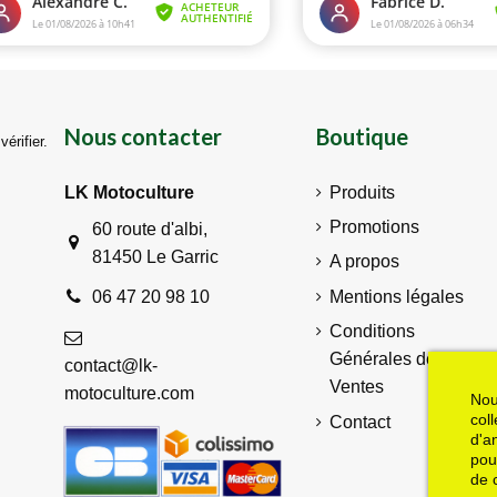
Nous contacter
Boutique
vérifier
.
LK Motoculture
Produits
Promotions
60 route d'albi,
81450 Le Garric
A propos
Mentions légales
06 47 20 98 10
Conditions
Générales de
contact@lk-
Ventes
motoculture.com
Nou
col
Contact
d'a
pou
de 