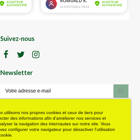
Suivez-nous
Newsletter
LK motoculture vous offre 5% en cadeau
de bienvenue (code de réduction reçu
dans le mail de confirmation envoyé à
s utilisons nos propres cookies et ceux de tiers pour
l'adresse email fournie). Vous pouvez
lecter des informations afin d'améliorer nos services et
vous désinscrire à tout moment. Plus
nalyser la navigation des internautes sur notre site. Vous
d'informations dans nos mentions légales
vez configurer votre navigateur pour désactiver l'utilisation
J'accepte les conditions générales et la politique de confidentialité
cookie.