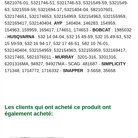
5821076-01, 5321746-51, 5321746-53, 5321549-59, 5321549-
63, 5321559-59, 5321694-17, 5321404-04, 582107601,
532174651, 532174653, 532154959, 532154963, 532155959,
532169417, 532140404,
AYP
: 140404, 146283, 154959,
154963, 159959, 169417, 174651, 174653 -
BOBCAT
: 1985032
-
HUSQVARNA
: 532 14 04-04, 532 15 49-59, 532 15 49-63, 532
15 59-59, 532 16 94-17, 532 17 46-51, 582 10 76-01,
532140404, 532154959, 532154963, 532155959, 532169417,
53217465, 5821076011 -
MURRAY
: 3201-316, 3201316,
6201316MA, 94927, 94927MA - SCAG: 481687 -
SIMPLICITY
:
171348, 1714772, 1716332 -
SNAPPER
: 3-5658, 35658
Les clients qui ont acheté ce produit ont
également acheté: