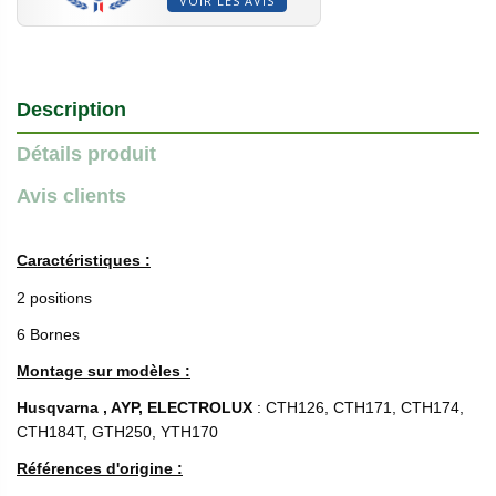
VOIR LES AVIS
Description
Détails produit
Avis clients
Caractéristiques :
2 positions
6 Bornes
Montage sur modèles :
Husqvarna , AYP, ELECTROLUX
: CTH126, CTH171, CTH174,
CTH184T, GTH250, YTH170
Références d'origine :