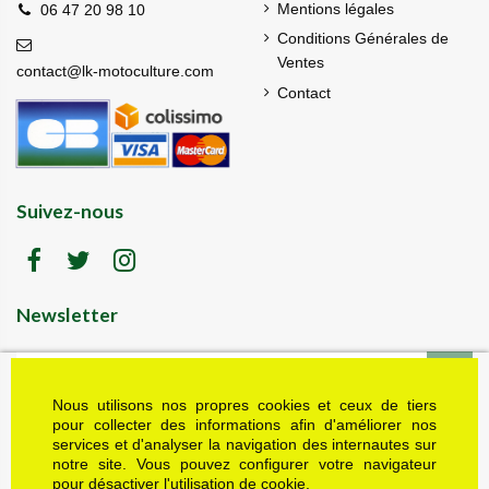
Mentions légales
06 47 20 98 10
Conditions Générales de
Ventes
contact@lk-motoculture.com
Contact
Suivez-nous
Newsletter
Nous utilisons nos propres cookies et ceux de tiers
LK motoculture vous offre 5% en cadeau de
bienvenue (code de réduction reçu dans le mail
pour collecter des informations afin d'améliorer nos
de confirmation envoyé à l'adresse email fournie).
services et d'analyser la navigation des internautes sur
Vous pouvez vous désinscrire à tout moment.
notre site. Vous pouvez configurer votre navigateur
Plus d'informations dans nos mentions légales
pour désactiver l'utilisation de cookie.