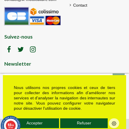
Contact
Suivez-nous
Newsletter
Nous utilisons nos propres cookies et ceux de tiers
LK motoculture vous offre 5% en cadeau de
bienvenue (code de réduction reçu dans le mail
pour collecter des informations afin d'améliorer nos
de confirmation envoyé à l'adresse email fournie).
services et d'analyser la navigation des internautes sur
Vous pouvez vous désinscrire à tout moment.
notre site. Vous pouvez configurer votre navigateur
Plus d'informations dans nos mentions légales
pour désactiver l'utilisation de cookie.
J'accepte les conditions générales et la politique de confidentialité
Accepter
Refuser
9.5
© Tous droits réservés - LK Motoculture - 2022 - Réalisations : Multimed
/10
339 avis