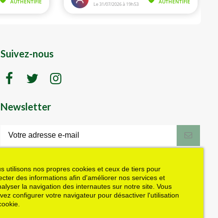
Suivez-nous
Newsletter
LK motoculture vous offre 5% en cadeau
de bienvenue (code de réduction reçu
dans le mail de confirmation envoyé à
s utilisons nos propres cookies et ceux de tiers pour
l'adresse email fournie). Vous pouvez
lecter des informations afin d'améliorer nos services et
vous désinscrire à tout moment. Plus
nalyser la navigation des internautes sur notre site. Vous
d'informations dans nos mentions légales
vez configurer votre navigateur pour désactiver l'utilisation
J'accepte les conditions générales et la politique de confidentialité
cookie.