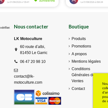
Nous contacter
Boutique
vérifier
.
LK Motoculture
Produits
Promotions
60 route d'albi,
81450 Le Garric
A propos
Mentions légales
06 47 20 98 10
Conditions
Générales de
contact@lk-
Ventes
motoculture.com
Nou
col
Contact
d'a
pou
de 