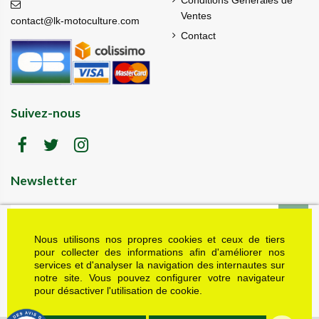
Ventes
contact@lk-motoculture.com
Contact
Suivez-nous
Newsletter
Nous utilisons nos propres cookies et ceux de tiers
LK motoculture vous offre 5% en cadeau de
bienvenue (code de réduction reçu dans le mail
pour collecter des informations afin d'améliorer nos
de confirmation envoyé à l'adresse email fournie).
services et d'analyser la navigation des internautes sur
Vous pouvez vous désinscrire à tout moment.
notre site. Vous pouvez configurer votre navigateur
Plus d'informations dans nos mentions légales
pour désactiver l'utilisation de cookie.
J'accepte les conditions générales et la politique de confidentialité