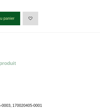
au panier
 produit
-0003, 170020405-0001