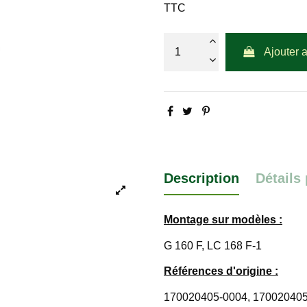
TTC
Ajouter 
Description
Détails
Montage sur modèles :
G 160 F, LC 168 F-1
Références d'origine :
170020405-0004, 170020405