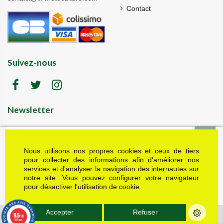
Contact
Suivez-nous
Newsletter
Nous utilisons nos propres cookies et ceux de tiers
LK motoculture vous offre 5% en cadeau de
bienvenue (code de réduction reçu dans le mail
pour collecter des informations afin d'améliorer nos
de confirmation envoyé à l'adresse email fournie).
services et d'analyser la navigation des internautes sur
Vous pouvez vous désinscrire à tout moment.
notre site. Vous pouvez configurer votre navigateur
Plus d'informations dans nos mentions légales
pour désactiver l'utilisation de cookie.
J'accepte les conditions générales et la politique de confidentialité
Accepter
Refuser
9.5
© Tous droits réservés - LK Motoculture - 2022 - Réalisations : Multimed
/10
339 avis