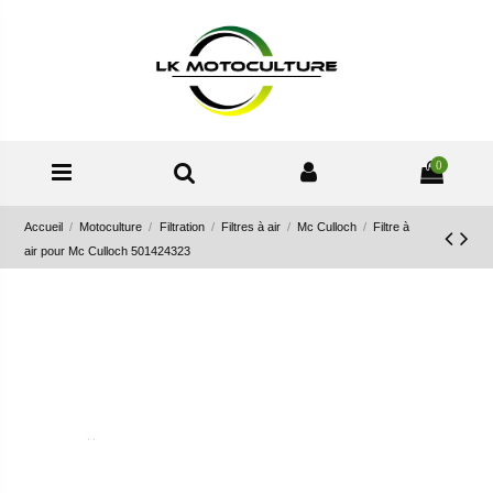
0
Accueil
Motoculture
Filtration
Filtres à air
Mc Culloch
Filtre à
air pour Mc Culloch 501424323