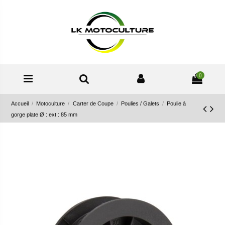
0
Accueil
Motoculture
Carter de Coupe
Poulies / Galets
Poulie à
gorge plate Ø : ext : 85 mm