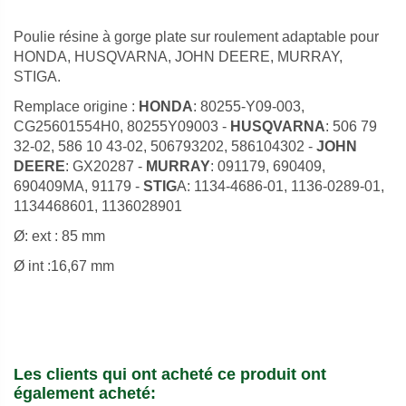
Poulie résine à gorge plate sur roulement adaptable pour
HONDA, HUSQVARNA, JOHN DEERE, MURRAY,
STIGA.
Remplace origine :
HONDA
: 80255-Y09-003,
CG25601554H0, 80255Y09003 -
HUSQVARNA
: 506 79
32-02, 586 10 43-02, 506793202, 586104302 -
JOHN
DEERE
: GX20287 -
MURRAY
: 091179, 690409,
690409MA, 91179 -
STIG
A: 1134-4686-01, 1136-0289-01,
1134468601, 1136028901
Ø: ext : 85 mm
Ø int :16,67 mm
Les clients qui ont acheté ce produit ont
également acheté: