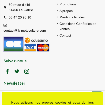
Promotions
60 route d'albi,
81450 Le Garric
A propos
Mentions légales
06 47 20 98 10
Conditions Générales de
Ventes
contact@lk-motoculture.com
Contact
Suivez-nous
Newsletter
Nous utilisons nos propres cookies et ceux de tiers
LK motoculture vous offre 5% en cadeau de