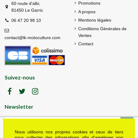
Promotions
60 route d'albi,
81450 Le Garric
A propos
Mentions légales
06 47 20 98 10
Conditions Générales de
Ventes
contact@lk-motoculture.com
Contact
Suivez-nous
Newsletter
Nous utilisons nos propres cookies et ceux de tiers
LK motoculture vous offre 5% en cadeau de
bienvenue (code de réduction reçu dans le mail
pour collecter des informations afin d'améliorer nos