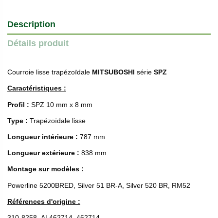
Description
Détails produit
Courroie lisse trapézoïdale
MITSUBOSHI
série
SPZ
Caractéristiques :
Profil :
SPZ 10 mm x 8 mm
Type :
Trapézoïdale lisse
Longueur intérieure :
787 mm
Longueur extérieure :
838 mm
Montage sur modèles :
Powerline 5200BRED, Silver 51 BR-A, Silver 520 BR, RM52
Références d'origine :
310-8258, AL462714, 462714