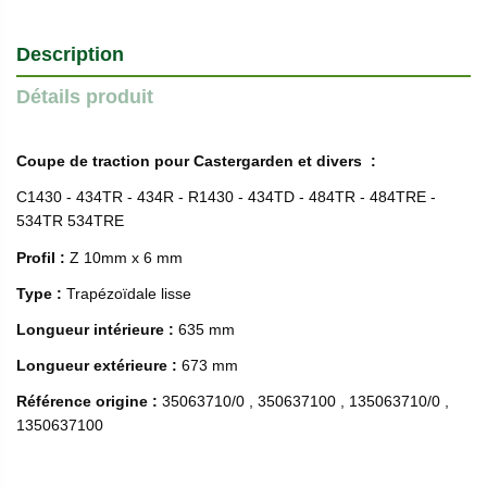
Description
Détails produit
Coupe de traction pour Castergarden et divers :
C1430 - 434TR - 434R - R1430 - 434TD - 484TR - 484TRE -
534TR 534TRE
Profil :
Z 10mm x 6 mm
Type :
Trapézoïdale lisse
Longueur intérieure :
635 mm
Longueur extérieure :
673 mm
Référence origine :
35063710/0 , 350637100 , 135063710/0 ,
1350637100