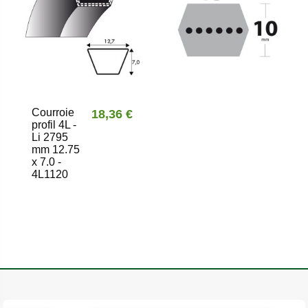
Courroie
18,36 €
profil 4L -
Li 2795
mm 12.75
x 7.0 -
4L1120