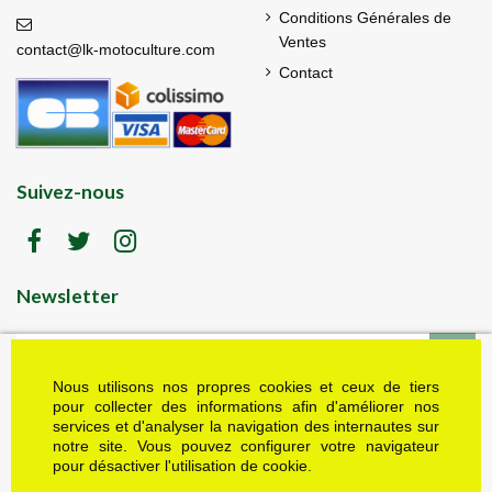
Conditions Générales de
Ventes
contact@lk-motoculture.com
Contact
Suivez-nous
Newsletter
Nous utilisons nos propres cookies et ceux de tiers
LK motoculture vous offre 5% en cadeau de
bienvenue (code de réduction reçu dans le mail
pour collecter des informations afin d'améliorer nos
de confirmation envoyé à l'adresse email fournie).
services et d'analyser la navigation des internautes sur
Vous pouvez vous désinscrire à tout moment.
notre site. Vous pouvez configurer votre navigateur
Plus d'informations dans nos mentions légales
pour désactiver l'utilisation de cookie.
J'accepte les conditions générales et la politique de confidentialité