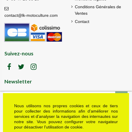
Conditions Générales de
Ventes
contact@lk-motoculture.com
Contact
Suivez-nous
Newsletter
Nous utilisons nos propres cookies et ceux de tiers
LK motoculture vous offre 5% en cadeau de
bienvenue (code de réduction reçu dans le mail
pour collecter des informations afin d'améliorer nos
de confirmation envoyé à l'adresse email fournie).
services et d'analyser la navigation des internautes sur
Vous pouvez vous désinscrire à tout moment.
notre site. Vous pouvez configurer votre navigateur
Plus d'informations dans nos mentions légales
pour désactiver l'utilisation de cookie.
J'accepte les conditions générales et la politique de confidentialité