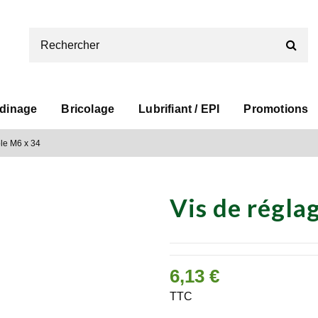
rdinage
Bricolage
Lubrifiant / EPI
Promotions
ble M6 x 34
Vis de régla
6,13 €
TTC