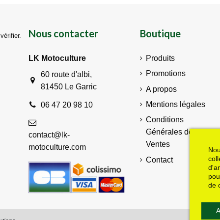
Nous contacter
Boutique
vérifier
.
LK Motoculture
Produits
Promotions
60 route d'albi,
81450 Le Garric
A propos
Mentions légales
06 47 20 98 10
Conditions
Générales de
contact@lk-
Ventes
motoculture.com
Nou
col
Contact
d'a
pou
de 
A