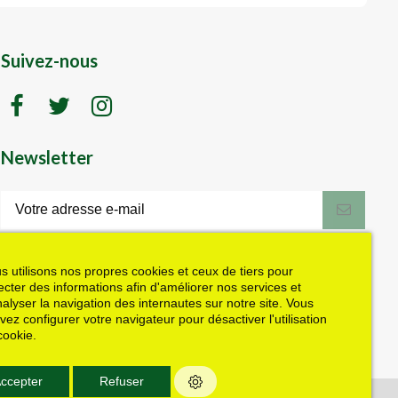
Suivez-nous
Newsletter
LK motoculture vous offre 5% en cadeau
de bienvenue (code de réduction reçu
dans le mail de confirmation envoyé à
s utilisons nos propres cookies et ceux de tiers pour
l'adresse email fournie). Vous pouvez
lecter des informations afin d'améliorer nos services et
vous désinscrire à tout moment. Plus
nalyser la navigation des internautes sur notre site. Vous
d'informations dans nos mentions légales
vez configurer votre navigateur pour désactiver l'utilisation
J'accepte les conditions générales et la politique de confidentialité
cookie.
ccepter
Refuser