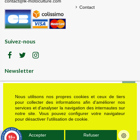
contact@lk-motoculture.com
Contact
Suivez-nous
Newsletter
Nous utilisons nos propres cookies et ceux de tiers
LK motoculture vous offre 5% en cadeau de
bienvenue (code de réduction reçu dans le mail
pour collecter des informations afin d'améliorer nos
de confirmation envoyé à l'adresse email fournie).
services et d'analyser la navigation des internautes sur
Vous pouvez vous désinscrire à tout moment.
notre site. Vous pouvez configurer votre navigateur
Plus d'informations dans nos mentions légales
pour désactiver l'utilisation de cookie.
J'accepte les conditions générales et la politique de confidentialité
Accepter
Refuser
9.5
© Tous droits réservés - LK Motoculture - 2022 - Réalisations : Multimed
/10
339 avis