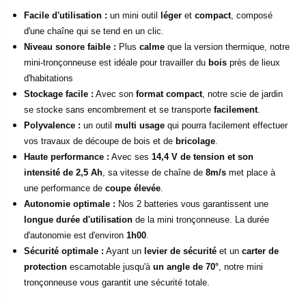
Facile d'utilisation :
un mini outil
léger
et
compact
, composé
d'une chaîne qui se tend en un clic.
Niveau sonore faible :
Plus
calme
que la version thermique, notre
mini-tronçonneuse est idéale pour travailler du
bois
près de lieux
d'habitations
Stockage facile :
Avec son
format compact
, notre scie de jardin
se stocke sans encombrement et se transporte
facilement
.
Polyvalence :
un outil
multi usage
qui pourra facilement effectuer
vos travaux de découpe de bois et de
bricolage
.
Haute performance :
Avec ses
14,4 V de tension et son
intensité de 2,5 Ah
, sa vitesse de chaîne de
8m/s
met place à
une performance de
coupe élevée
.
Autonomie optimale :
Nos 2 batteries vous garantissent une
longue durée d'utilisation
de la mini tronçonneuse. La durée
d'autonomie est d'environ
1h00
.
Sécurité optimale :
Ayant un
levier de sécurité
et un
carter de
protection
escamotable jusqu'à
un angle de 70°
, notre mini
tronçonneuse vous garantit une sécurité totale.