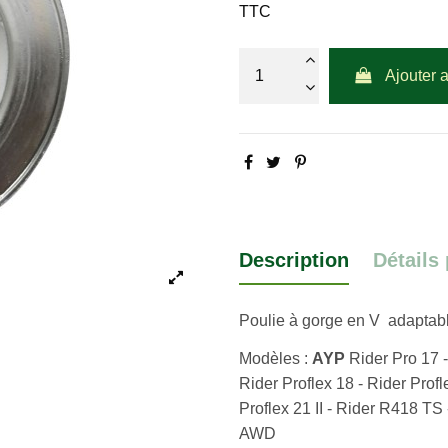
TTC
Ajouter 
Description
Détails
Poulie à gorge en V adaptab
Modèles :
AYP
Rider Pro 17 -
Rider Proflex 18 - Rider Profl
Proflex 21 II - Rider R418 T
AWD