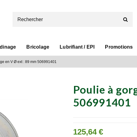
rdinage
Bricolage
Lubrifiant / EPI
Promotions
rge en V Ø ext : 89 mm 506991401
Poulie à gor
506991401
125,64 €