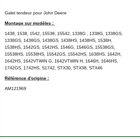
Galet tendeur pour John Deere
Montage sur modèles :
1438, 1538, 1542, 15538, 15542, 1338G , 1338G, 1338GS,
1338GS, 1438GS, 1438GS, 1438HS, 1438HS, 1538H,
1538HS, 1542GS, 1542HS, 1546G, 1546GS, 15538GS,
15538HS, 15538HS, 15542GS, 15542HS, 1638HS, 1642H,
1642HS, 1642VTWIN G, 1642VTWIN H, 1646H, 1646HS,
1742GS, 1742HS, S1742, STX30, STX38, STX46
Référence d'origine :
AM121969