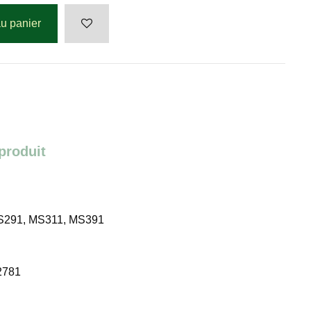
au panier
 produit
S291, MS311, MS391
2781