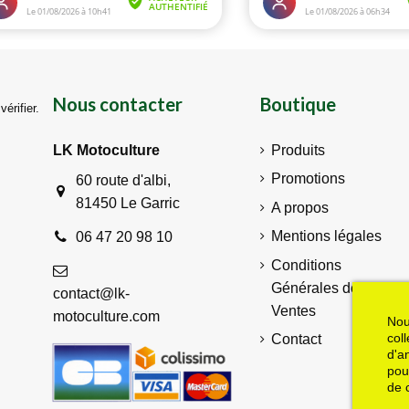
Nous contacter
Boutique
vérifier
.
LK Motoculture
Produits
Promotions
60 route d'albi,
81450 Le Garric
A propos
Mentions légales
06 47 20 98 10
Conditions
Générales de
contact@lk-
Ventes
motoculture.com
Nou
col
Contact
d'a
pou
de 