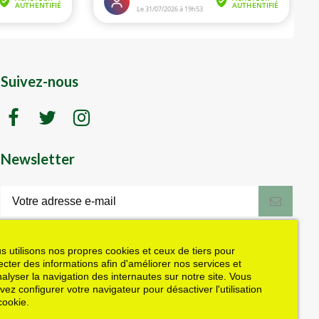
Suivez-nous
Newsletter
LK motoculture vous offre 5% en cadeau
de bienvenue (code de réduction reçu
dans le mail de confirmation envoyé à
s utilisons nos propres cookies et ceux de tiers pour
l'adresse email fournie). Vous pouvez
lecter des informations afin d'améliorer nos services et
vous désinscrire à tout moment. Plus
nalyser la navigation des internautes sur notre site. Vous
d'informations dans nos mentions légales
vez configurer votre navigateur pour désactiver l'utilisation
J'accepte les conditions générales et la politique de confidentialité
cookie.