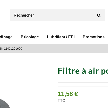
rdinage
Bricolage
Lubrifiant / EPI
Promotions
 Stihl 11411201600
Filtre à air
11,58 €
TTC