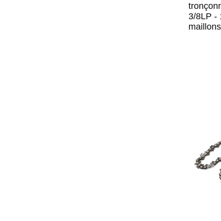
tronçon
3/8LP -
maillons