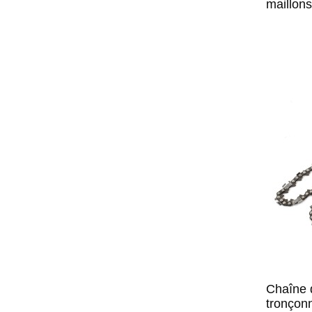
maillons
Chaîne 
tronçon